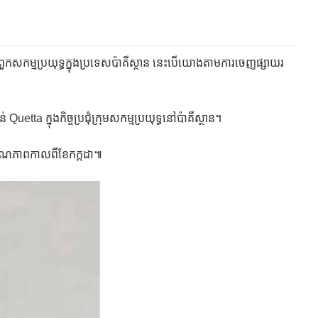
​សកម្មប្រយុទ្ធ​ក្នុង​ប្រទេស​ប៉ា​គី​ស្ថាន នេះ​បើ​យោងតាម​ការចេញផ្សាយរ​
uetta ក្នុង​កិច្ចប្រជុំ​ក្រុម​សកម្មប្រយុទ្ធ​នៅ​ប៉ា​គី​ស្ថាន​។​
មរណភាព​កាលពី​ខែកក្កដា​៕​